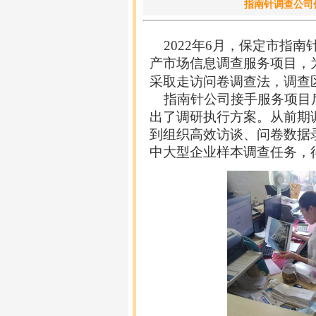
指南针调查公司
20
22
年
6
月，保定市指南
产
市场信息调查服务项目，
采取
走
访问卷调查法，调查
指南针公司接手服务项目后
出了调研执行方案。从前期
到组织高效访谈、问卷数据
中大型企业
样本调查任务，