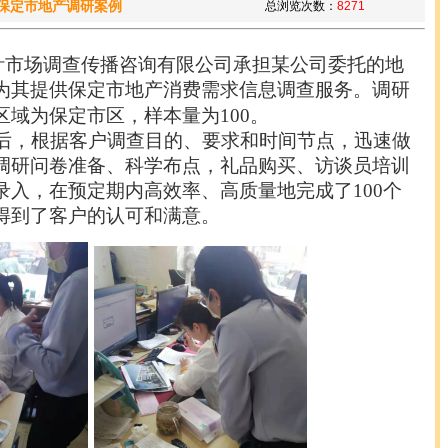
保定市地产调研案例
总浏览次数：
8271
针市场调查传播咨询有限公司承担
某
公司委托的
地
为其提供保定市
地产
消费需求信息调查服务。调研
区域为保定市区，样本量为
1
00。
，根据客户调查目的、要求和时间节点，迅速做
调研问卷准备、科学布点，礼品购买、访谈员培训
录入，在预定期内高效率、高质量地完成了
1
00个
得到了客户的认可和满意。